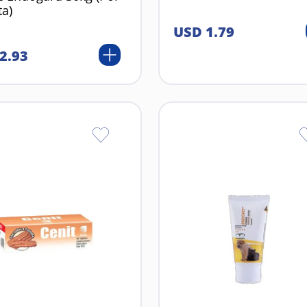
ta)
USD
1
.
79
2
.
93