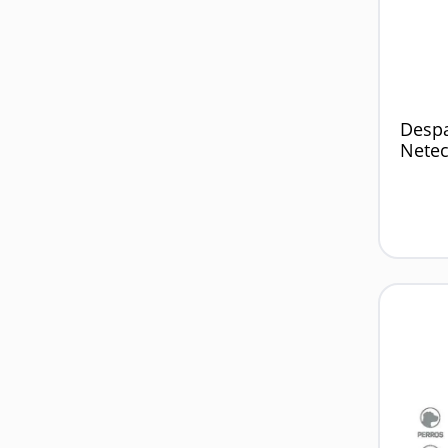
Despa
Netec