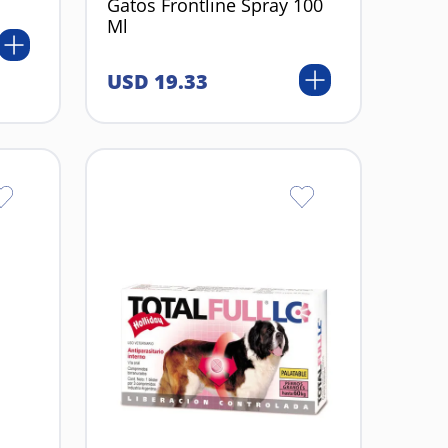
Gatos Frontline Spray 100
Ml
USD
19
.
33