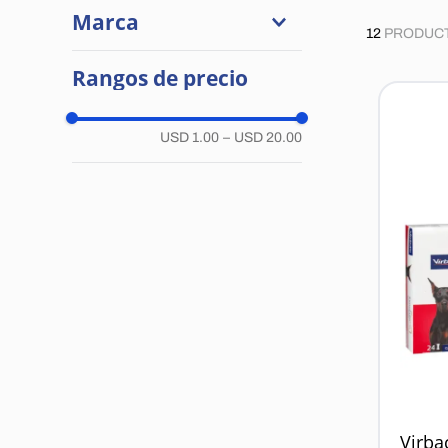
Marca
12
PRODUC
Generica
Rangos de precio
Chalver
Total Full
Riverfarma
USD 1.00
–
USD 20.00
Kyrovet
Kualcos
Frontline
Calox
Aranda
Virba