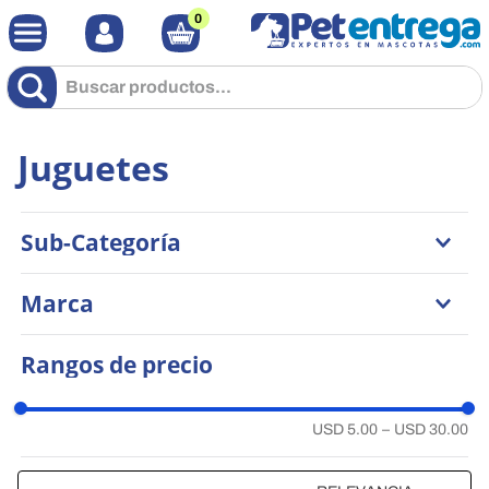
0
Buscar productos...
Juguetes
Sub-Categoría
Mordederos
Marca
Interactivos
Peluches
Multipet
Rangos de precio
Ferplast
All For Paws
Generica
USD 5.00
–
USD 30.00
Buster
Bongo