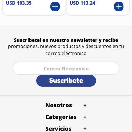
USD
103
.
35
USD
113
.
24
Suscribete! en nuestro newsletter y recibe
promociones, nuevos productos y descuentos en tu
correo eléctronico
Suscribete
Nosotros
+
Categorias
Quienes Somos
+
Trabaja con Nosotros
Servicios
Alimentos
+