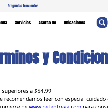
Preguntas frecuentes
Buscar
enda
Servicios
Acerca de
Ubicaciones
rminos y Condicio
 superiores a $54.99
 le recomendamos leer con especial cuidado
commerce de
www.petentrega.com
para consu