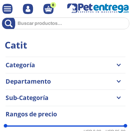
0
Buscar productos...
Catit
Categoría
Accesorios
Departamento
Higiene y Estética
Juguetes
Gatos
Sub-Categoría
Perros
Comederos y Bebederos
Rangos de precio
Arenas y Areneras
Ambientadores y Repelentes