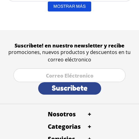
MOSTRAR MÁS
Suscribete! en nuestro newsletter y recibe
promociones, nuevos productos y descuentos en tu
correo eléctronico
Suscribete
Nosotros
+
Categorias
Quienes Somos
+
Trabaja con Nosotros
Servicios
Alimentos
+