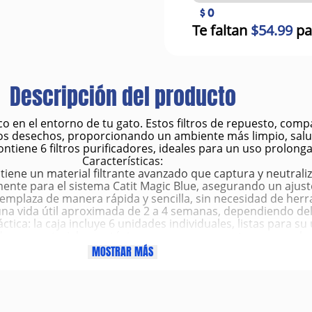
$ 0
Te faltan
$54.99
pa
Descripción del producto
co en el entorno de tu gato. Estos filtros de repuesto, compa
los desechos, proporcionando un ambiente más limpio, salu
ntiene 6 filtros purificadores, ideales para un uso prolonga
Características:
ontiene un material filtrante avanzado que captura y neutrali
ente para el sistema Catit Magic Blue, asegurando un ajust
reemplaza de manera rápida y sencilla, sin necesidad de her
una vida útil aproximada de 2 a 4 semanas, dependiendo del 
tica: la caja incluye 6 unidades individuales, listas para su 
do con materiales no tóxicos, seguros para gatos y para el
Beneficios:
MOSTRAR MÁS
es: elimina los malos olores generados por la orina y las hec
r la calidad del aire en el hogar y a mantener una mejor hi
 reducir el olor, tu mascota se sentirá más cómoda al utiliz
e la frecuencia de limpieza profunda y mantiene el área li
o: los 6 filtros incluidos ofrecen varios meses de purifica