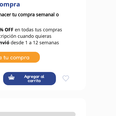
compra
hacer tu compra semanal o
0% OFF
en todas tus compras
cripción cuando quieras
nvió
desde 1 a 12 semanas
a tu compra
Agregar al
carrito