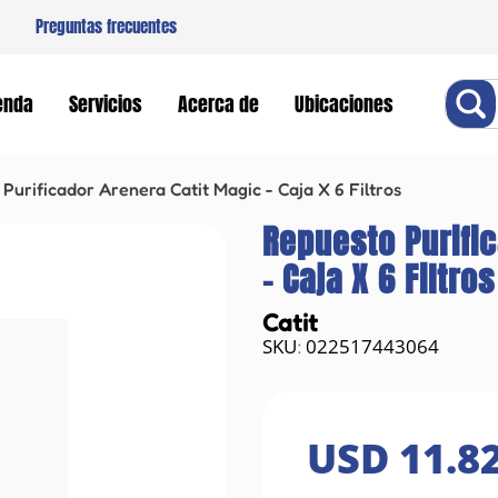
Preguntas frecuentes
Buscar
enda
Servicios
Acerca de
Ubicaciones
Purificador Arenera Catit Magic - Caja X 6 Filtros
Repuesto Purifi
- Caja X 6 Filtros
Catit
022517443064
:
USD
11
.
8