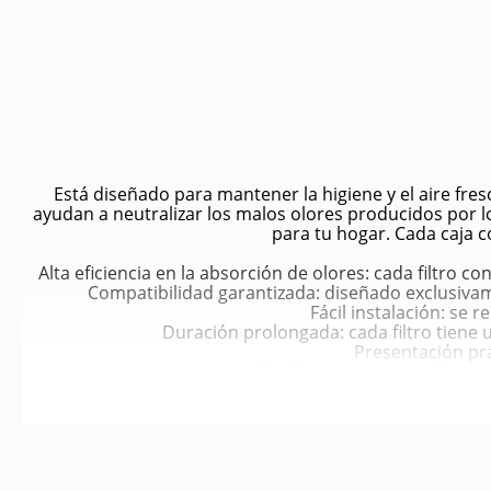
Está diseñado para mantener la higiene y el aire fres
ayudan a neutralizar los malos olores producidos por 
para tu hogar. Cada caja co
Alta eficiencia en la absorción de olores: cada filtro c
Compatibilidad garantizada: diseñado exclusivam
Fácil instalación: se 
Duración prolongada: cada filtro tiene 
Presentación prác
Ecológico y seguro: elabora
Control efectivo de olor
Ambiente más saludable: contribuye a mejora
Mayor bienestar para tu gato: al
Comodidad para el propietario: disminuy
Uso prolongado y económic