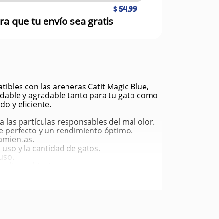
$ 54.99
ra que tu envío sea gratis
tibles con las areneras Catit Magic Blue,
dable y agradable tanto para tu gato como
do y eficiente.
za las partículas responsables del mal olor.
e perfecto y un rendimiento óptimo.
ramientas.
uso y la cantidad de gatos.
uso.
 medio ambiente.
es del gato.
giene en el área de la arenera.
ar su caja de arena.
bre de olores desagradables.
ción continua.