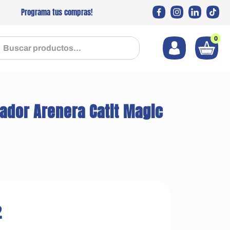
Programa tus compras!
0
 productos...
cador Arenera Catit Magic
2