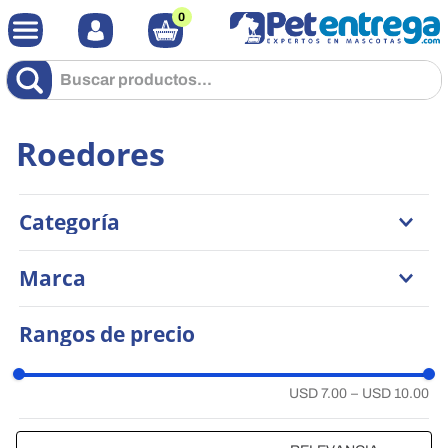
0
Buscar productos...
Roedores
Categoría
Comidas
Marca
Kaytee
Rangos de precio
Generica
USD 7.00
–
USD 10.00