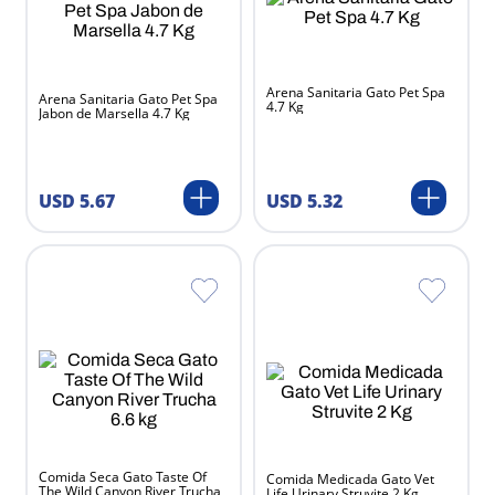
Clearquest
Broadline
Zoo
Arena Sanitaria Gato Pet Spa
Arena Sanitaria Gato Pet Spa
Vetriderm
4.7 Kg
Jabon de Marsella 4.7 Kg
Veterinary Formula
Tidy Cats
Stefanplast
USD
5
.
67
USD
5
.
32
Sinvirax
Reveex
Reliq
Premium
Petlabs
Petkin
Petite Magic
Paracanis
Nutrapet systems
Noba Science
Multicat
Comida Seca Gato Taste Of
Comida Medicada Gato Vet
The Wild Canyon River Trucha
Life Urinary Struvite 2 Kg