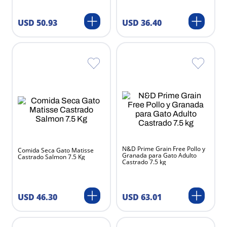
Riverfarma
Pets Pharma
USD
36
.
40
USD
50
.
93
Holiday
Calox
Taste Of The Wild
Los 4 Ladrones
Astral
Aranda
Acana
Multipet
Holliday
Buddy Tabs
Victor
N&D Prime Grain Free Pollo y
Comida Seca Gato Matisse
Granada para Gato Adulto
Castrado Salmon 7.5 Kg
Natural Pet
Castrado 7.5 kg
Invet
Fauna
USD
46
.
30
USD
63
.
01
Chalver
Canada Litter
Arm & Hammer