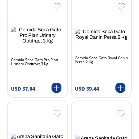
All For Paws
Xanté
Simba
Mirrapel
Le Salon
Kualcos
Fresh Step
Equilibrio
Comida Seca Gato Royal Canin
Comida Seca Gato Pro Plan
Persa 2 Kg
Digavet
Urinary Optitract 3 Kg
Dermapets
Cats Pride
Bravecto
USD
37
.
04
USD
39
.
44
Viyo
Provet
Natural Select
Mv Derma
Kyrovet
Furminator
Farbio