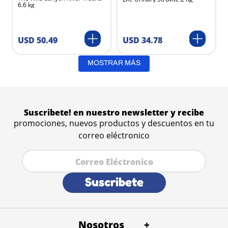
Meloxic
6.6 kg
Love
Laika
Konig
USD
34
.
78
USD
50
.
49
Kiron
Frontline
MOSTRAR MÁS
Four Paws
Evangers
Eutazum
Suscribete! en nuestro newsletter y recibe
Eukanuba
promociones, nuevos productos y descuentos en tu
Enzy-biotic
correo eléctronico
Earth Rated
Doxifig
Deopet
Catalysis
Suscribete
Canplusvit
Bio-Groom
Nosotros
+