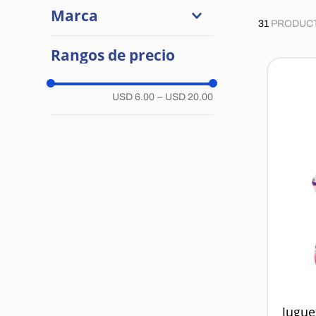
Marca
31
PRODUC
Multipet
Rangos de precio
Ferplast
Generica
Bongo
USD 6.00
–
USD 20.00
Pro Plan
Jugue