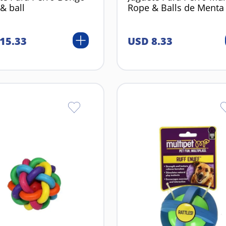
& ball
Rope & Balls de Menta
15
.
33
USD
8
.
33