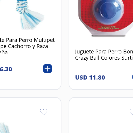
te Para Perro Multipet
ope Cachorro y Raza
Juguete Para Perro Bo
eña
Crazy Ball Colores Surt
6
.
30
USD
11
.
80