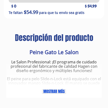
$ 0
$ 54.99
$54.99
Te faltan
para que tu envío sea gratis
Descripción del producto
Peine Gato Le Salon
Le Salon Professional: ¡El programa de cuidado
profesional del fabricante de calidad Hagen con
diseño ergonómico y múltiples funciones!
El peine para pelo Slide-n-Lock está equipado con el
innovador mango Slide-n-Lock. El mango se puede
simplemente empujar a lo largo del borde
MOSTRAR MÁS
redondeado de acero inoxidable del peine hasta el
tipo de diente deseado y bloquearlo.
Los dientes gruesos y finos garantizan que se