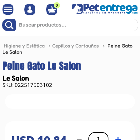
0
Buscar productos...
Higiene y Estética
Cepillos y Cortauñas
Peine Gato
Le Salon
Peine Gato Le Salon
Le Salon
022517503102
:
－
＋