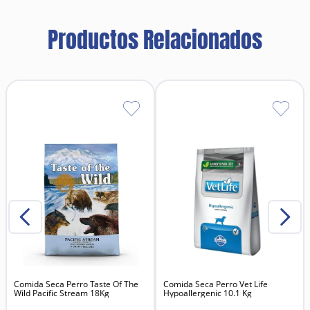
cumplan todas las necesidades de peinado. El peine
para pelo Slide-n-Lock es adecuado para usuarios
diestros y zurdos. Para pieles dobles, pieles densas
Productos Relacionados
o rugosas.
Tamaño: aproximadamente 15 cm
Comida Seca Perro Taste Of The
Comida Seca Perro Vet Life
Wild Pacific Stream 18Kg
Hypoallergenic 10.1 Kg