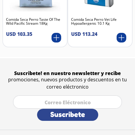
Multi-Especie:
Seguro y eficaz para perros,
gatos y aves (gallos de pelea, aves
ornamentales).
Comida Seca Perro Taste Of The
Comida Seca Perro Vet Life
Wild Pacific Stream 18Kg
Hypoallergenic 10.1 Kg
Dosis Referencial (Consulte a su Veterinario):
USD
103
.
35
USD
113
.
24
Perros y Gatos:
Generalmente 5 a 10 ml diarios
(según peso).
Suscribete! en nuestro newsletter y recibe
promociones, nuevos productos y descuentos en tu
correo eléctronico
Suscribete