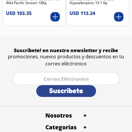
Wild Pacific Stream 18Kg
Hypoallergenic 10.1 Kg
Maíz
Gluten de maíz
USD
103
.
35
USD
113
.
24
Harina de maíz
Pulpa de remolacha
Grasas animales
Aceite de pescado (rico en Omega-3)
Aceite de soya
Hidrolizado de proteínas animales (para alta
palatabilidad)
Suscribete! en nuestro newsletter y recibe
Extracto de levaduras (fuente de prebióticos)
promociones, nuevos productos y descuentos en tu
Minerales y vitaminas
correo eléctronico
Suscribete
Nosotros
+
Categorias
Quienes Somos
+