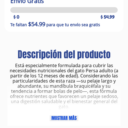
Envío Gratis
$ 0
$ 54.99
$54.99
Te faltan
para que tu envío sea gratis
Descripción del producto
Está especialmente formulada para cubrir las
necesidades nutricionales del gato Persa adulto (a
partir de los 12 meses de edad). Considerando las
particularidades de esta raza —su pelaje largo y
abundante, su mandíbula braquicéfala y su
tendencia a formar bolas de pelo—, esta fórmula
ofrece nutrientes que favorecen un pelaje sedoso,
una digestión saludable y el bienestar general del
gato.
Características
Croqueta con forma exclusiva de almendra,
MOSTRAR MÁS
diseñada para facilitar la prensión con la mandíbula
braquicéfala del Persa.