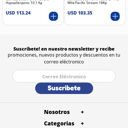
Hypoallergenic 10.1 Kg
Wild Pacific Stream 18Kg
Merluza plateada fresca
Platija fresca
USD
113
.
24
USD
103
.
35
Pescados deshidratados (fuente concentrada de
proteína)
Aceite de arenque (rico en Omega-3)
Lentejas, garbanzos y arvejas
Calabaza, calabacín y verduras frescas
Arándanos, manzanas y peras (fuentes de
antioxidantes naturales)
Suscribete! en nuestro newsletter y recibe
Hierbas como raíz de achicoria, cúrcuma y lavanda
promociones, nuevos productos y descuentos en tu
correo eléctronico
Suscribete
Nosotros
+
Categorias
Quienes Somos
+