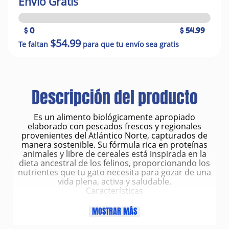
Envío Gratis
$ 0
$ 54.99
$54.99
Te faltan
para que tu envío sea gratis
Descripción del producto
Es un alimento biológicamente apropiado
elaborado con pescados frescos y regionales
provenientes del Atlántico Norte, capturados de
manera sostenible. Su fórmula rica en proteínas
animales y libre de cereales está inspirada en la
dieta ancestral de los felinos, proporcionando los
nutrientes que tu gato necesita para gozar de una
vida plena, activa y saludable.
Características
Contiene 75% ingredientes de origen animal,
principalmente pescados frescos y deshidratados.
MOSTRAR MÁS
Elaborada con pescados capturados en su hábitat
natural, incluyendo caballa, arenque, gallineta