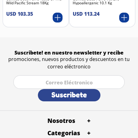
Wild Pacific Stream 18Kg
Hypoallergenic 10.1 Kg
glucémico).
Almidón de guisante.
USD
103
.
35
USD
113
.
24
Grasa de pollo.
Pulpa de remolacha deshidratada.
Aceite de pescado (rico en omega-3).
Semillas de lino.
Minerales esenciales (calcio, fósforo, zinc, magnesio,
potasio).
Vitaminas A, D3, E y complejo B.
Suscribete! en nuestro newsletter y recibe
Taurina (aminoácido esencial para gatos).
promociones, nuevos productos y descuentos en tu
Antioxidantes naturales.
correo eléctronico
Suscribete
Nosotros
+
Categorias
Quienes Somos
+