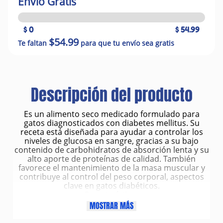
Envío Gratis
$ 0
$ 54.99
$54.99
Te faltan
para que tu envío sea gratis
Descripción del producto
Es un alimento seco medicado formulado para
gatos diagnosticados con diabetes mellitus. Su
receta está diseñada para ayudar a controlar los
niveles de glucosa en sangre, gracias a su bajo
contenido de carbohidratos de absorción lenta y su
alto aporte de proteínas de calidad. También
favorece el mantenimiento de la masa muscular y
contribuye al control del peso corporal, aspectos
clave en gatos diabéticos.
Características
Presentación: Bolsa de 400 g.
MOSTRAR MÁS
Tipo de alimento: Comida seca medicada para
gatos.