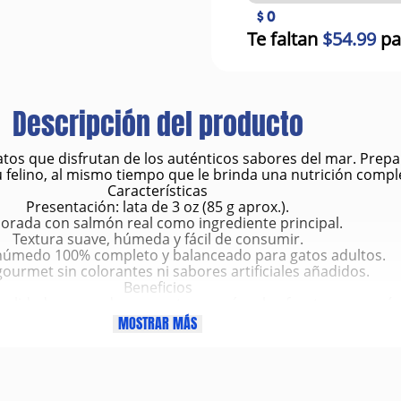
$ 0
Te faltan
$54.99
pa
Descripción del producto
os que disfrutan de los auténticos sabores del mar. Prepa
u felino, al mismo tiempo que le brinda una nutrición compl
Características
Presentación: lata de 3 oz (85 g aprox.).
borada con salmón real como ingrediente principal.
Textura suave, húmeda y fácil de consumir.
húmedo 100% completo y balanceado para gatos adultos.
ourmet sin colorantes ni sabores artificiales añadidos.
Beneficios
 calidad que ayudan a mantener músculos fuertes y energía v
mega 3 y 6, que favorecen una piel sana y un pelaje brillan
MOSTRAR MÁS
n completa y equilibrada, ideal para el consumo diario.
atable, que contribuye a una correcta hidratación y salud u
ble, perfecto para complacer incluso a los gatos más exigent
Ingredientes principales
Salmón