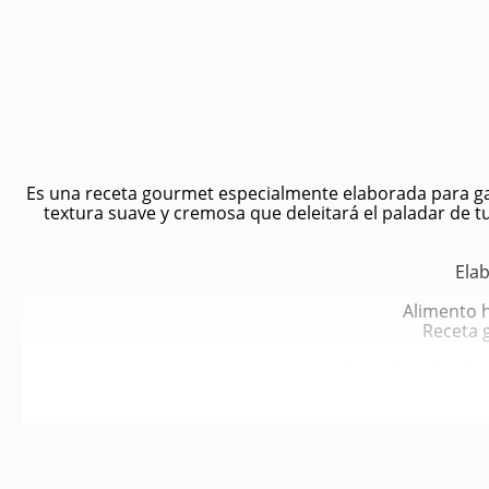
Es una receta gourmet especialmente elaborada para gat
textura suave y cremosa que deleitará el paladar de t
Ela
Alimento 
Receta g
Proteínas de alta
Ácidos grasos O
Nutrició
Textura húmeda y pal
Sabor irresisti