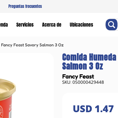
Preguntas frecuentes
Buscar
enda
Servicios
Acerca de
Ubicaciones
Fancy Feast Savory Salmon 3 Oz
Comida Humeda 
Salmon 3 Oz
Fancy Feast
050000429448
:
USD
1
.
47