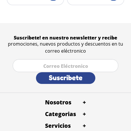
Suscribete! en nuestro newsletter y recibe
promociones, nuevos productos y descuentos en tu
correo eléctronico
Suscribete
Nosotros
+
Categorias
Quienes Somos
+
Trabaja con Nosotros
Servicios
Alimentos
+