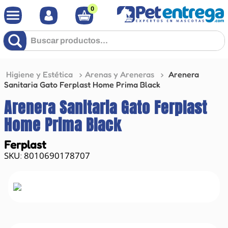
0
Buscar productos...
Higiene y Estética
Arenas y Areneras
Arenera
Sanitaria Gato Ferplast Home Prima Black
Arenera Sanitaria Gato Ferplast
Home Prima Black
Ferplast
8010690178707
: