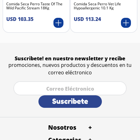
Comida Seca Perro Taste Of The
Comida Seca Perro Vet Life
Wild Pacific Stream 18Kg
Hypoallergenic 10.1 Kg
USD
103
.
35
USD
113
.
24
Suscribete! en nuestro newsletter y recibe
promociones, nuevos productos y descuentos en tu
correo eléctronico
Suscribete
Nosotros
+
Categorias
Quienes Somos
+