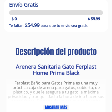
Envío Gratis
$ 0
$ 54.99
$54.99
Te faltan
para que tu envío sea gratis
Descripción del producto
Arenera Sanitaria Gato Ferplast
Home Prima Black
Ferplast Baño para Gatos Prima es una muy
práctica caja de arena para gatos, cubierta, de
plástico, y que le asegura a tu gato la máxima
privacidad y tranquilidad a la hora de ir a hacer sus
necesidades. Dispone de un asa que te permite
moverla donde tu prefieras y usa un filtro de carbón
MOSTRAR MÁS
para neutralizar olores. Fácil de limpiar gracias a su