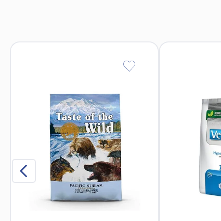
Alimentación más lenta y saludable: Se convierte e
Apoyo a la salud oral: El lamido estimula la pr
Versatilidad de uso: Ideal también para admini
El tapete en sí no contiene alimentos o ingredientes co
Purés de frutas y vegetal
Ali
Mezclas con 