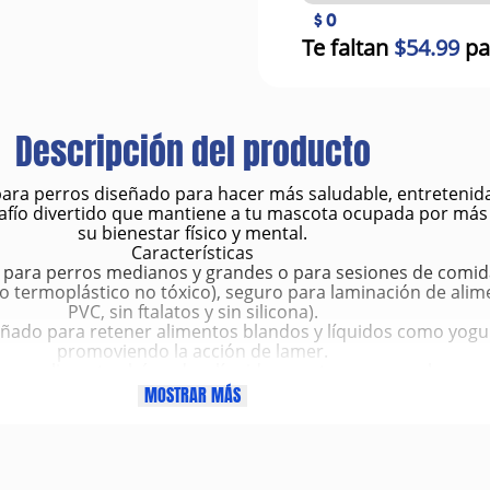
$ 0
Te faltan
$54.99
pa
Descripción del producto
 para perros diseñado para hacer más saludable, entretenid
esafío divertido que mantiene a tu mascota ocupada por má
su bienestar físico y mental.
Características
 para perros medianos y grandes o para sesiones de comid
o termoplástico no tóxico), seguro para laminación de alime
PVC, sin ftalatos y sin silicona).
señado para retener alimentos blandos y líquidos como yogur,
promoviendo la acción de lamer.
e con alimentos húmedos, líquidos, pastosos o mezclas co
ara congelador y microondas, reutilizable, fácil de lavar a m
MOSTRAR MÁS
e masticar: Está pensado para lamer, no para masticar o de
Beneficios
ntiva la actividad natural de lamer, ayudando a mantener a
era endorfinas y puede tener un efecto calmante, ideal para
veterinario o ruidos fuertes.