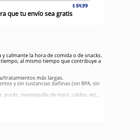
$ 54.99
ra que tu envío sea gratis
a y calmante la hora de comida o de snacks.
s tiempo, al mismo tiempo que contribuye a
a/tratamientos más largas.
ntos y sin sustancias dañinas (sin BPA, sin
 purés, mantequilla de maní, caldos, etc.,
n suplementos.
ano y reciclable.
struir.
l perro ocupado y reducir el aburrimiento.
 situaciones como quedarse solo, visitas al