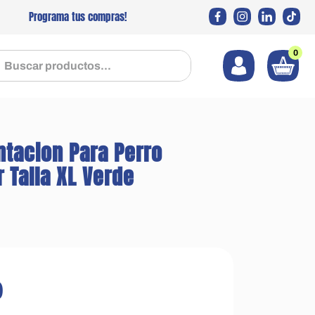
Programa tus compras!
0
 productos...
ntacion Para Perro
 Talla XL Verde
0