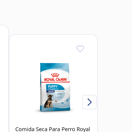
ando la comida y favoreciendo una mejor
engua y promover aliento más fresco.
(según indicación del veterinario).
edad de alimentos y mezclas nutritivas para
sin semillas)
io
Comida Seca Para Perro Royal