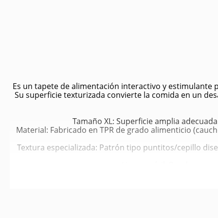
Es un tapete de alimentación interactivo y estimulante
Su superficie texturizada convierte la comida en un d
Tamaño XL: Superficie amplia adecuada
Material: Fabricado en TPR de grado alimenticio (cauch
Textura especializada: Patrón tipo puntitos/cepillo di
Uso versátil: Puede usars
Resistencia y cuidado: Apto p
No es un juguete d
Estimulación mental y entretenimiento: Su diseño ince
Reducción de ansiedad y estrés: La acción de lamer lib