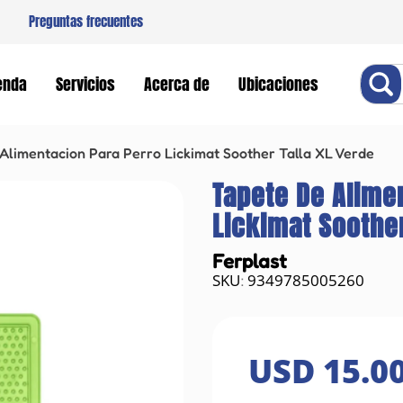
Preguntas frecuentes
Buscar
enda
Servicios
Acerca de
Ubicaciones
Alimentacion Para Perro Lickimat Soother Talla XL Verde
Tapete De Alime
Lickimat Soother
Ferplast
9349785005260
:
USD
15
.
0