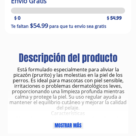
Envío Gratis
$ 0
$ 54.99
$54.99
Te faltan
para que tu envío sea gratis
Descripción del producto
Está formulado especialmente para aliviar la
picazón (prurito) y las molestias en la piel de los
perros. Es ideal para mascotas con piel sensible,
irritaciones o problemas dermatológicos leves,
proporcionando una limpieza profunda mientras
calma y protege la piel. Su uso regular ayuda a
mantener el equilibrio cutáneo y mejorar la calidad
del pelaje.
Características
Fórmula antipruriginosa que ayuda a aliviar la
picazón.
MOSTRAR MÁS
Limpieza suave sin afectar la barrera natural de la
piel.