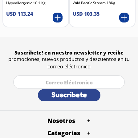
Hypoallergenic 10.1 Kg
Wild Pacific Stream 18Kg
mantener la humedad de la piel.
Envase: Botella plástica resistente de 16 Oz con tapa
USD
113
.
24
USD
103
.
35
dosificadora.
Suscribete! en nuestro newsletter y recibe
promociones, nuevos productos y descuentos en tu
correo eléctronico
Suscribete
Nosotros
+
Categorias
Quienes Somos
+