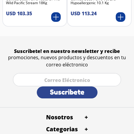
Wild Pacific Stream 18Kg
Hypoallergenic 10.1 Kg
Contribuye a prevenir el aburrimiento y
comportamientos destructivos en mascotas activas.
USD
103
.
35
USD
113
.
24
Materiales
Nylon de alta densidad
Componentes no tóxicos y resistentes al desgaste
Suscribete! en nuestro newsletter y recibe
promociones, nuevos productos y descuentos en tu
correo eléctronico
Suscribete
Nosotros
+
Categorias
Quienes Somos
+