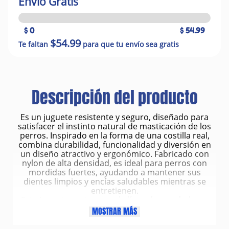
Envío Gratis
$ 0
$ 54.99
$54.99
Te faltan
para que tu envío sea gratis
Descripción del producto
Es un juguete resistente y seguro, diseñado para
satisfacer el instinto natural de masticación de los
perros. Inspirado en la forma de una costilla real,
combina durabilidad, funcionalidad y diversión en
un diseño atractivo y ergonómico. Fabricado con
nylon de alta densidad, es ideal para perros con
mordidas fuertes, ayudando a mantener sus
dientes limpios y encías saludables mientras se
entretienen.
Este juguete pertenece a la línea de mordedores
duraderos de All For Paws (AFP), reconocida por
MOSTRAR MÁS
ofrecer productos que combinan diseño moderno
con materiales de larga duración y seguros para las