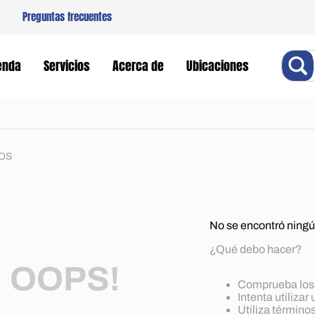
Preguntas frecuentes
Buscar
enda
Servicios
Acerca de
Ubicaciones
OS
No se encontró ningú
¿Qué debo hacer?
OOPS!
Comprueba los 
Intenta utilizar
Utiliza término