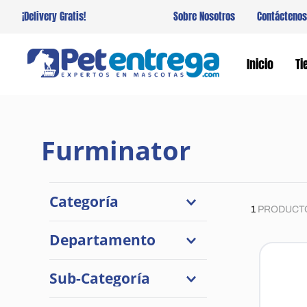
¡Delivery Gratis!
Sobre Nosotros
Contáctenos
Inicio
Ti
Furminator
Categoría
1
PRODUCT
Higiene y Estética
Departamento
Perros
Sub-Categoría
Cepillos y Cortauñas