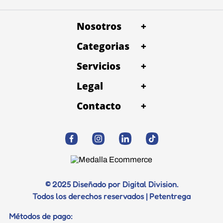
Nosotros
+
Categorias
Quienes Somos
+
Trabaja con Nosotros
Servicios
Alimentos
+
Petentrega Costa rica
Baño y Peluqueria
Legal
Snacks
+
Términos y condiciones
Consulta Veterinaria
Contacto
Accesorios
+
Politica de devolución
Desparacitación
WhatsApp
Salud
Politica de privacidad y datos
Correo electrónico
Vacunación
Juguetes
Trabaja con Nosotros
Profilaxis dental
Diagnostico
© 2025 Diseñado por Digital Division.
Todos los derechos reservados | Petentrega
Certificados
Métodos de pago: