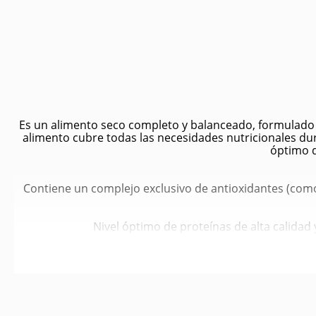
Es un alimento seco completo y balanceado, formulado 
alimento cubre todas las necesidades nutricionales dur
óptimo d
Contiene un complejo exclusivo de antioxidantes (como 
Nivel óptimo de proteínas de alta calidad
Con proteínas L.I.P. altamente digestibles, prebióticos 
Contiene calcio, fósforo y ácidos grasos EPA y DH