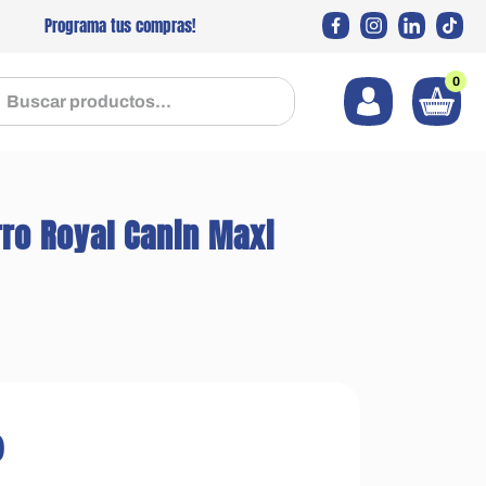
Programa tus compras!
0
 productos...
ro Royal Canin Maxi
0