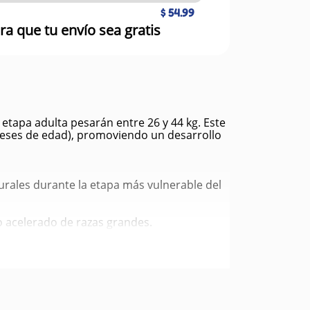
$ 54.99
ra que tu envío sea gratis
tapa adulta pesarán entre 26 y 44 kg. Este
 meses de edad), promoviendo un desarrollo
urales durante la etapa más vulnerable del
o acelerado de razas grandes.
tivo equilibrado y reducen el olor y volumen
nir problemas estructurales durante el