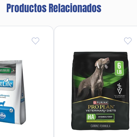
Productos Relacionados
tura que estimulan el apetito y facilitan la masticación p