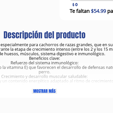
$ 0
Te faltan
$54.99
pa
Descripción del producto
especialmente para cachorros de razas grandes, que en su e
ante la etapa de crecimiento intenso (entre los 2 y los 15
e huesos, músculos, sistema digestivo e inmunológico.
Beneficios clave:
Refuerzo del sistema inmunológico:
la vitamina E) que favorecen el desarrollo de defensas nat
perro.
Crecimiento y desarrollo muscular saludable:
 y un contenido energético adaptado al ritmo de crecimient
Salud digestiva y calidad de las heces:
(FOS y MOS), y fibras que ayudan a mantener un sistema diges
MOSTRAR MÁS
de las heces.
Soporte osteoarticular:
A que fortalecen huesos y articulaciones, ayudando a preve
crecimiento.
Alta palatabilidad: