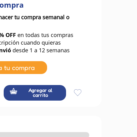
compra
hacer tu compra semanal o
0% OFF
en todas tus compras
cripción cuando quieras
nvió
desde 1 a 12 semanas
a tu compra
Agregar al
carrito