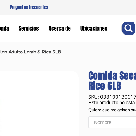
Preguntas frecuentes
Buscar
enda
Servicios
Acerca de
Ubicaciones
lan Adulto Lamb & Rice 6LB
Comida Seca
Rice 6LB
03810013061
:
Este producto no está
Quiero que me avisen cu