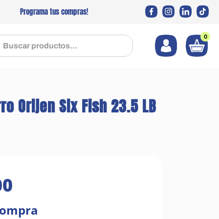
Programa tus compras!
0
 productos...
o Orijen Six Fish 23.5 LB
00
compra