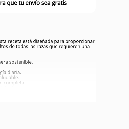
ra que tu envío sea gratis
Esta receta está diseñada para proporcionar
ltos de todas las razas que requieren una
era sostenible.
ía diaria.
aludable.
ón completa.
ificiales.
, Hígado de pescado, Aceite de pescado,
Botánicos como raíz de achicoria, cúrcuma,