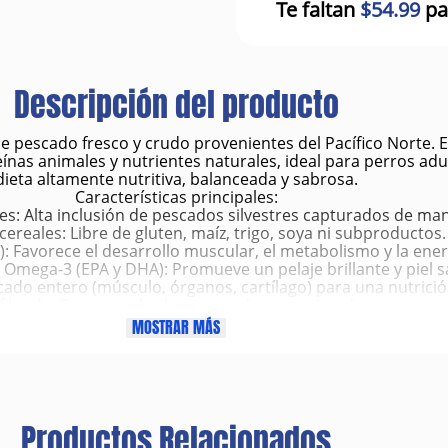
Te faltan
$54.99
pa
Descripción del producto
 pescado fresco y crudo provenientes del Pacífico Norte. 
ínas animales y nutrientes naturales, ideal para perros adu
dieta altamente nutritiva, balanceada y sabrosa.
Características principales:
s: Alta inclusión de pescados silvestres capturados de man
cereales: Libre de gluten, maíz, trigo, soya ni subproductos.
): Favorece el desarrollo muscular, el metabolismo y la energ
 Omega-3 (EPA y DHA): Promueve un pelaje brillante y piel s
cado entero (músculo, órganos, cartílago) para una nutrici
filizado: Potencia el sabor naturalmente, sin saborizantes art
Ingredientes destacados:
MOSTRAR MÁS
a entera cruda, Lenguado entero crudo, Róbalo entero crudo
 como manzana, calabaza, calabacín, espinaca y arándanos, 
cardo mariano y alga marina
Beneficios clave:
Mantiene músculos fuertes y tonificados.
Productos Relacionados
Mejora la digestión y absorción de nutrientes.