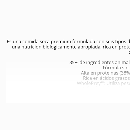
Es una comida seca premium formulada con seis tipos de
una nutrición biológicamente apropiada, rica en prote
85% de ingredientes animale
Fórmula sin 
Alta en proteínas (38%
Rica en ácidos grasos
WholePrey™: Utiliza pes
Infusión de hígado lio
Sardina entera cruda, Caballa entera cruda, Merluz
Lentejas rojas, Garbanzos, Frutas y vegetales frescos