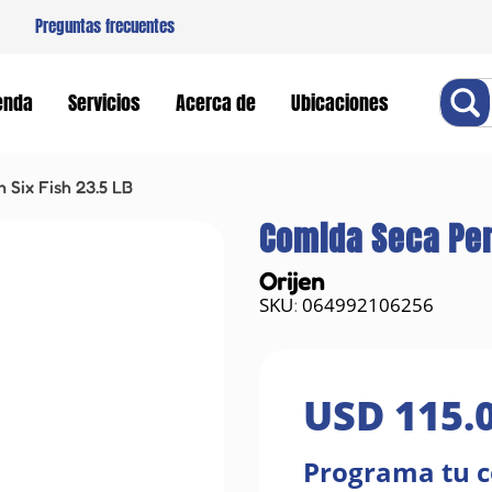
Preguntas frecuentes
Buscar
enda
Servicios
Acerca de
Ubicaciones
 Six Fish 23.5 LB
Comida Seca Perr
Orijen
064992106256
:
USD
115
.
Programa tu 