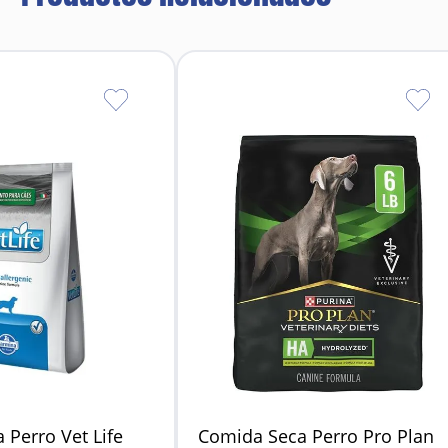
Refuerza el sistema inmune y cardiovascular.
con sensibilidad a otras proteínas animales (pollo, cordero, 
Delicioso sabor natural sin aditivos artificiales.
 Perro Vet Life
Comida Seca Perro Pro Plan