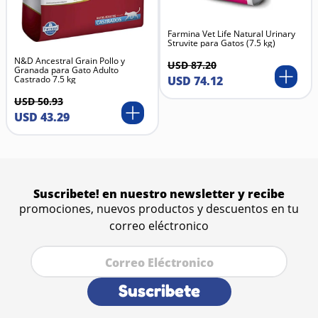
Mejora la salud del sistema digestivo
Mantiene un pelaje brillante y piel sana
Farmina Vet Life Natural Urinary
Aporta energía duradera y vitalidad
Struvite para Gatos (7.5 kg)
Apoya la salud articular con glucosamina y
N&D Ancestral Grain Pollo y
condroitina naturales
USD
87
.
20
Granada para Gato Adulto
Castrado 7.5 kg
USD
74
.
12
USD
50
.
93
USD
43
.
29
Suscribete! en nuestro newsletter y recibe
promociones, nuevos productos y descuentos en tu
correo eléctronico
Suscribete