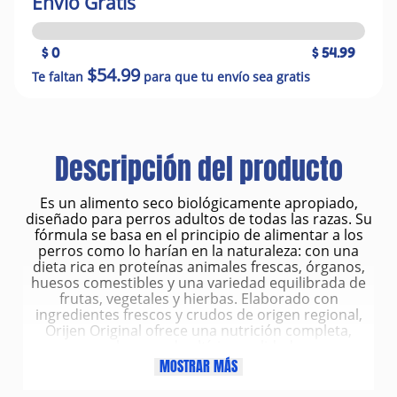
Envío Gratis
$ 0
$ 54.99
$54.99
Te faltan
para que tu envío sea gratis
Descripción del producto
Es un alimento seco biológicamente apropiado,
diseñado para perros adultos de todas las razas. Su
fórmula se basa en el principio de alimentar a los
perros como lo harían en la naturaleza: con una
dieta rica en proteínas animales frescas, órganos,
huesos comestibles y una variedad equilibrada de
frutas, vegetales y hierbas. Elaborado con
ingredientes frescos y crudos de origen regional,
Orijen Original ofrece una nutrición completa,
sabrosa y de altísima calidad.
Características principales:
MOSTRAR MÁS
85% de ingredientes de origen animal: Incluye pollo
y pavo criados en libertad, huevos de gallinas