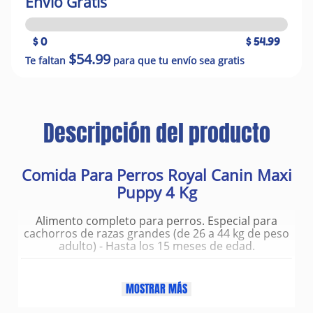
Envío Gratis
$ 0
$ 54.99
$54.99
Te faltan
para que tu envío sea gratis
Descripción del producto
Comida Para Perros Royal Canin Maxi
Puppy 4 Kg
Alimento completo para perros. Especial para
cachorros de razas grandes (de 26 a 44 kg de peso
adulto) - Hasta los 15 meses de edad.
Beneficios
MOSTRAR MÁS
Refuerzo del sistema inmunológico. El