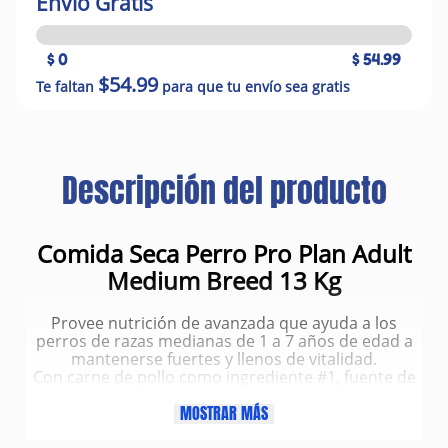
Envío Gratis
$ 0
$ 54.99
$54.99
Te faltan
para que tu envío sea gratis
Descripción del producto
Comida Seca Perro Pro Plan Adult
Medium Breed 13 Kg
Provee nutrición de avanzada que ayuda a los
perros de razas medianas de 1 a 7 años de edad a
mantenerse fuertes y llenos de vitalidad.
Con carne de pollo como ingrediente #1, fuente de
proteína de alto valor biológico y elevada
digestibilidad que entrega un óptimo nivel de
MOSTRAR MÁS
nutrientes de manera eficaz.