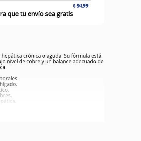
$ 54.99
ra que tu envío sea gratis
 hepática crónica o aguda. Su fórmula está
bajo nivel de cobre y un balance adecuado de
ca.
porales.
 hígado.
ico.
bres.
pática.
na.
o agudas del hígado.
lidad.
olizar.
 letargo o vómito.