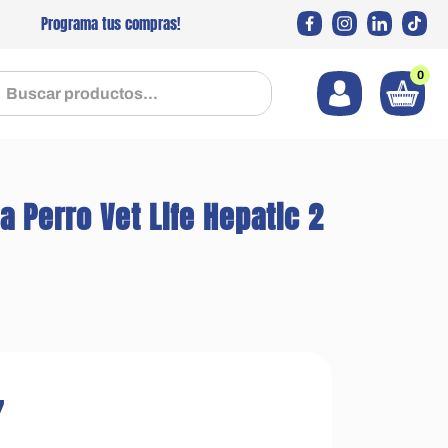
Programa tus compras!
0
 productos...
 Perro Vet Life Hepatic 2
7