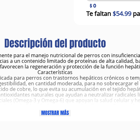
$ 0
Te faltan
$54.99
pa
Descripción del producto
nte para el manejo nutricional de perros con insuficiencia
cias a un contenido limitado de proteínas de alta calidad, 
favorecen la regeneración y protección de la función hepáti
Características
dicada para perros con trastornos hepáticos crónicos o tem
igestibilidad, en cantidad moderada, para no sobrecargar el
do de cobre, lo que evita su acumulación en el tejido hepát
ntioxidantes naturales que ayudan a neutralizar radicales li
iales (Omega-3 y Omega-6) que apoyan la salud celular y he
n bolsa de 2 kg, ideal para perros de talla pequeña y media
Beneficios
MOSTRAR MÁS
 la función hepática en perros con enfermedades crónicas 
educe la acumulación de cobre en el organismo.
ón y asimilación de nutrientes gracias a proteínas de alta ca
a segura mediante carbohidratos y grasas fáciles de metab
ociados a enfermedades hepáticas como pérdida de apetito,