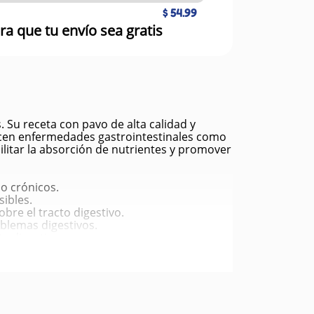
$ 54.99
ra que tu envío sea gratis
Su receta con pavo de alta calidad y
decen enfermedades gastrointestinales como
ilitar la absorción de nutrientes y promover
o crónicos.
ibles.
obre el tracto digestivo.
oblemas digestivos.
a digestiva.
ud general.
miento corto.
 malestar.
 gastrointestinales.
gestivo.