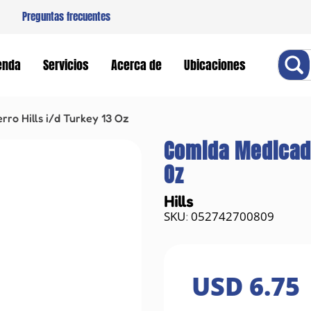
Preguntas frecuentes
Buscar
enda
Servicios
Acerca de
Ubicaciones
ro Hills i/d Turkey 13 Oz
Comida Medicada 
Oz
Hills
052742700809
:
USD
6
.
75