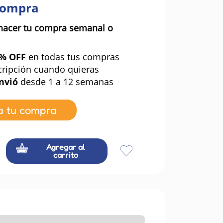
compra
hacer tu compra semanal o
0% OFF
en todas tus compras
cripción cuando quieras
nvió
desde 1 a 12 semanas
a tu compra
Agregar al
carrito