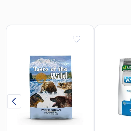
Promueve el equilibrio intest
Ideal para perros con
Refuerza el sistema inmu
P
Minerales