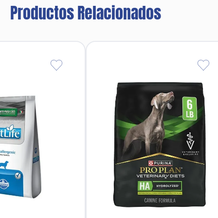
Productos Relacionados
inal con prebióticos que favorecen el crecimiento de bacter
 un sistema digestivo sensible, brindando una dieta fácil de
nológico, favoreciendo la recuperación general y el bienest
Ingredientes principales
Carne de pavo cocida
Arroz cocido
Agua
ulpa de remolacha deshidratada (fuente de fibra)
Aceite de pescado (fuente de Omega-3)
 esenciales (sodio, potasio, calcio, fósforo, hierro, zinc)
Vitaminas (A, D3, E, complejo B)
Prebióticos (FOS y MOS)