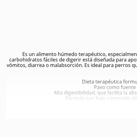
Es un alimento húmedo terapéutico, especialmente
carbohidratos fáciles de digerir está diseñada para ap
vómitos, diarrea o malabsorción. Es ideal para perros qu
Dieta terapéutica formu
Pavo como fuente p
Alta digestibilidad, que facilita la 
Fórmula con bajo contenido de 
Incluye prebióticos (FOS
Antioxidantes y vitami
Presentación en lata de 
Mejora la salud digest
Facilita la absorción de nutrien
Reduce los síntomas 