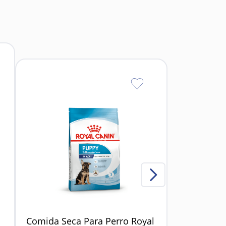
ias beneficiosas.
 digerir.
ar del perro.
Comida Seca Para Perro Royal