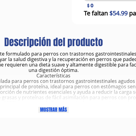
$ 0
Te faltan
$54.99
pa
Descripción del producto
 formulado para perros con trastornos gastrointestinales. 
oyar la salud digestiva y la recuperación en perros que pa
e requieren una dieta suave y altamente digestible para fac
una digestión óptima.
Características
lada para perros con trastornos gastrointestinales agudos 
rincipal de proteína, ideal para perros con estómagos sens
absorción de nutrientes esenciales y ayuda a reducir la carga s
grasas y proteínas de fácil asimilación para perros con pr
 y MOS) que apoyan la flora intestinal y mejoran la microbiot
nas que fortalecen el sistema inmunológico y mejoran la sal
MOSTRAR MÁS
13 oz, ideal para perros de tamaño pequeño o para un trata
Beneficios
iva al apoyar la función intestinal y reducir los síntomas de
tes, promoviendo una recuperación más rápida de trastornos
de vómitos y diarrea, ayudando a restaurar el equilibrio di