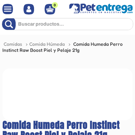
0
Buscar productos...
Comidas
Comida Húmeda
Comida Humeda Perro
Instinct Raw Boost Piel y Pelaje 21g
Comida Humeda Perro Instinct