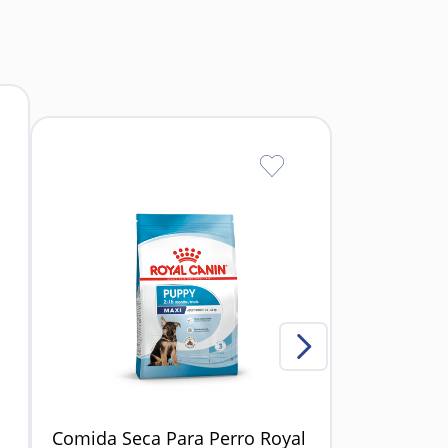
ue favorece una mejor digestión y evita
avoreciendo dientes y encías más limpios y
 el aburrimiento y fomentando la actividad
para uso alimentario.
e el uso.
gar la actividad del lamido.
Comida Seca Para Perro Royal