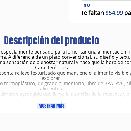
$ 0
Te faltan
$54.99
pa
Descripción del producto
 especialmente pensado para fomentar una alimentación más 
 A diferencia de un plato convencional, su diseño y textura
na sensación de bienestar natural y hace que la hora de co
Características
resenta relieve texturizado que mantiene el alimento visible 
explorar.
 termoplástico) de grado alimentario, libre de BPA, PVC, sil
alimentos.
sualmente agradable que llama la atención de la mascota y e
 tamaño pequeño a mediano o como recipiente para snacks
y jabón; en muchos casos es compatible con lavavajillas y 
MOSTRAR MÁS
Beneficios
Reducción del estrés y la ansiedad
eración de endorfinas —hormonas que ayudan a calmar al 
aburrimiento y comportamientos destructivos.
Alimentación más lenta y saludable