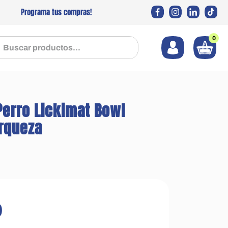
Programa tus compras!
0
 productos...
erro Lickimat Bowl
rqueza
0