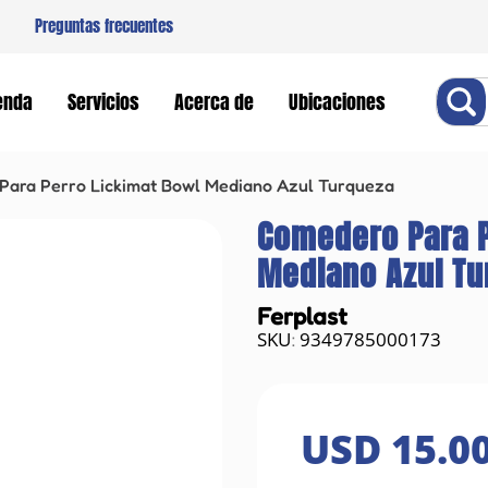
Preguntas frecuentes
Buscar
enda
Servicios
Acerca de
Ubicaciones
Para Perro Lickimat Bowl Mediano Azul Turqueza
Comedero Para P
Mediano Azul Tu
Ferplast
9349785000173
:
USD
15
.
0