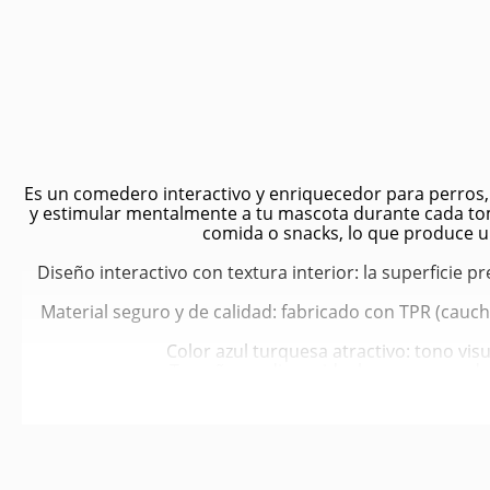
Es un comedero interactivo y enriquecedor para perros,
y estimular mentalmente a tu mascota durante cada toma.
comida o snacks, lo que produce u
Diseño interactivo con textura interior: la superficie p
Material seguro y de calidad: fabricado con TPR (caucho
Color azul turquesa atractivo: tono vi
Tamaño mediano: ideal para perros de
Fácil de limpiar y mantener: se puede lavar con agua 
La acción de lamer repetidamente promueve la lib