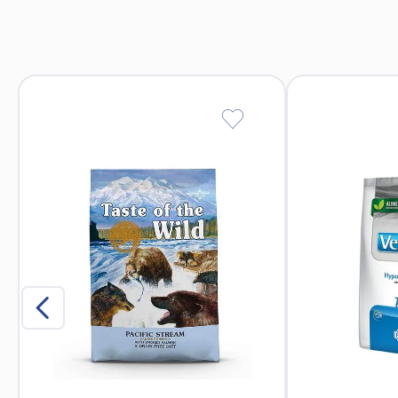
Su diseño fomenta que el perro coma o consuma snac
El lamido continuo estimula la producción de saliva, l
Convertir la hora de la comida en un juego hace que tu
Caucho termoplástico (TPR) de gra
Libre de tóxicos: sin
Textura interior trabajada: diseñada par