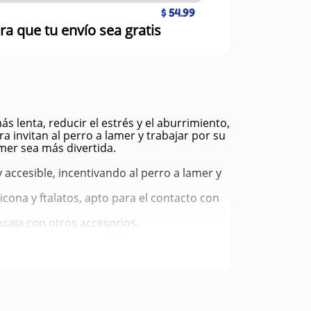
$ 54.99
ra que tu envío sea gratis
lenta, reducir el estrés y el aburrimiento,
 invitan al perro a lamer y trabajar por su
mer sea más divertida.
y accesible, incentivando al perro a lamer y
icona y ftalatos, apto para el contacto con
ncaja con otros accesorios.
 y porciones controladas.
también apto para congelador y microondas.
perro— lo que puede reducir ansiedad,