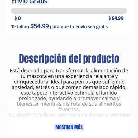
Envío Gratis
$ 0
$ 54.99
$54.99
Te faltan
para que tu envío sea gratis
Descripción del producto
Está diseñado para transformar la alimentación de
tu mascota en una experiencia relajante y
enriquecedora. Ideal para perros que sufren de
ansiedad, estrés o que comen demasiado rápido,
este tapete interactivo estimula el lamido
prolongado, ayudando a promover calma y
bienestar mientras disfruta de sus alimentos
favoritos.
Su diseño Splash en color naranja vibrante combina
funcionalidad y estilo, convirtiéndose en una
herramienta práctica para el día a día.
MOSTRAR MÁS
Características
Color naranja llamativo, fácil de ubicar y atractivo