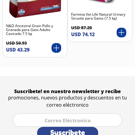
Farmina Vet Life Natural Urinary
Struvite para Gatos (7.5 kg)
N&D Ancestral Grain Pollo y
USD
87
.
20
Granada para Gato Adulto
Castrado 7.5 kg
USD
74
.
12
USD
50
.
93
USD
43
.
29
Suscribete! en nuestro newsletter y recibe
promociones, nuevos productos y descuentos en tu
correo eléctronico
Suscribete