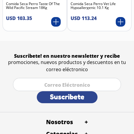
Comida Seca Perro Taste Of The
uso cotidiano.
Comida Seca Perro Vet Life
Wild Pacific Stream 18Kg
Hypoallergenic 10.1 Kg
Material
Nylon: material sintético reconocido por su
USD
103
.
35
USD
113
.
24
resistencia, ligereza y flexibilidad, ideal para
accesorios de mascotas por su larga vida útil y fácil
limpieza.
Suscribete! en nuestro newsletter y recibe
promociones, nuevos productos y descuentos en tu
correo eléctronico
Suscribete
Nosotros
+
Categorias
Quienes Somos
+