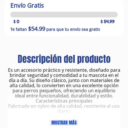
Envío Gratis
$ 0
$ 54.99
$54.99
Te faltan
para que tu envío sea gratis
Descripción del producto
Es un accesorio práctico y resistente, diseñado para
brindar seguridad y comodidad a tu mascota en el
día a día. Su diseño clásico, junto con materiales de
alta calidad, lo convierten en una excelente opción
para perros pequeños, ofreciendo un equilibrio
ideal entre funcionalidad, durabilidad y estilo.
Características principales
Fabricado en nylon de alta calidad, resistente al uso
diario.
Medida ajustable para cuello de aproximadamente
23 a 32 cm.
MOSTRAR MÁS
Ancho de cinta de 10 mm, ideal para perros