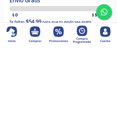
Envío Gratis
$ 0
$ 54.99
$54.99
Te faltan
para que tu envío sea gratis
Compra
Inicio
Comprar
Promociones
Cuenta
Programada
Descripción del producto
Coche Perro Raza Pequeña Ferplast
Cochecito para perros de talla pequeña
Dscripción
Globetrotter es un cochecito para perros de talla
pequeña de hasta 9 kg de peso, diseñado para
cachorros, perros ancianos o perros con dificultad
MOSTRAR MÁS
motriz. Fiable y robusto, se ha fabricado con
materiales resistentes, como plástico, metal y tela