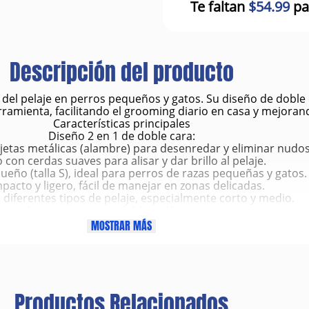
Te faltan
$54.99
pa
Descripción del producto
o del pelaje en perros pequeños y gatos. Su diseño de doble
ramienta, facilitando el grooming diario en casa y mejorand
Características principales
Diseño 2 en 1 de doble cara:
jetas metálicas (alambre) para desenredar y eliminar nudos
 con cerdas suaves para alisar y dar brillo al pelaje.
ño (talla S), ideal para perros de razas pequeñas y gatos.
acto y ligero, fácil de manejar en zonas delicadas.
 diferentes tipos de pelaje, especialmente corto y medio.
bricado con acero inoxidable y plástico resistente.
rgonómico para mayor comodidad durante el cepillado.
MOSTRAR MÁS
Beneficios
Elimina eficazmente el pelo suelto y muerto.
Ayuda a prevenir nudos y enredos.
Mejora el brillo y suavidad del pelaje.
Reduce la muda de pelo en el hogar.
Productos Relacionados
la la circulación sanguínea mediante un masaje suave.