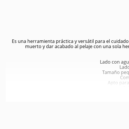
Es una herramienta práctica y versátil para el cuidad
muerto y dar acabado al pelaje con una sola her
Lado con agu
Lado
Tamaño peque
Comp
Apto para
Fa
Diseño e
Estimu