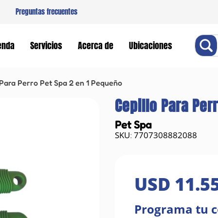
Preguntas frecuentes
Buscar
enda
Servicios
Acerca de
Ubicaciones
 Para Perro Pet Spa 2 en 1 Pequeño
Cepillo Para Per
Pet Spa
7707308882088
:
USD
11
.
5
Programa tu 