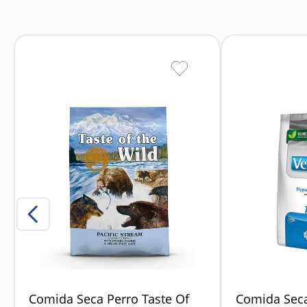
Permite 
Dis
Comida Seca Perro Taste Of
Comida Seca