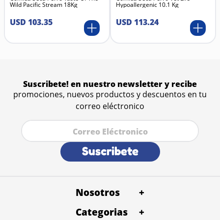
Wild Pacific Stream 18Kg
Hypoallergenic 10.1 Kg
USD
103
.
35
USD
113
.
24
Suscribete! en nuestro newsletter y recibe
promociones, nuevos productos y descuentos en tu
correo eléctronico
Suscribete
Nosotros
+
Categorias
Quienes Somos
+