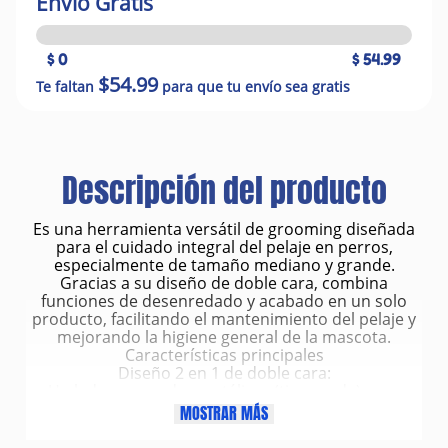
Envío Gratis
$ 0
$ 54.99
$54.99
Te faltan
para que tu envío sea gratis
Descripción del producto
Es una herramienta versátil de grooming diseñada
para el cuidado integral del pelaje en perros,
especialmente de tamaño mediano y grande.
Gracias a su diseño de doble cara, combina
funciones de desenredado y acabado en un solo
producto, facilitando el mantenimiento del pelaje y
mejorando la higiene general de la mascota.
Características principales
Diseño 2 en 1 de doble cara:
Un lado con cerdas metálicas (tipo carda) para
eliminar nudos y pelo muerto.
MOSTRAR MÁS
Otro lado con cerdas suaves para alisar y dar brillo
al pelaje.