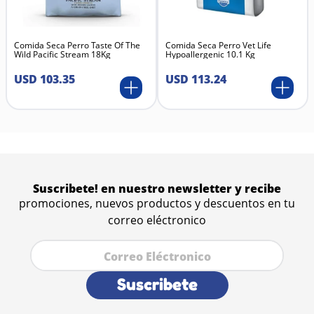
Compatible con brumizadores ultrasónicos para
una mejor difusión del aroma.
Su fórmula concentrada permite un excelente
Comida Seca Perro Taste Of The
rendimiento con pocas gotas.
Comida Seca Perro Vet Life
Wild Pacific Stream 18Kg
Hypoallergenic 10.1 Kg
Contribuye a mejorar la experiencia olfativa en
espacios cerrados frecuentados por mascotas.
USD
103
.
35
USD
113
.
24
Ideal para quienes buscan un aroma frutal intenso
pero equilibrado.
Componentes Aromáticos Principales
Hojas de fresa.
Moras salvajes.
Grosellas.
Frambuesas.
Notas frutales dulces y frescas.
Activos neutralizadores de olor Odor Stop, Fixodor y
Suscribete! en nuestro newsletter y recibe
Neutrarom.
promociones, nuevos productos y descuentos en tu
correo eléctronico
Suscribete