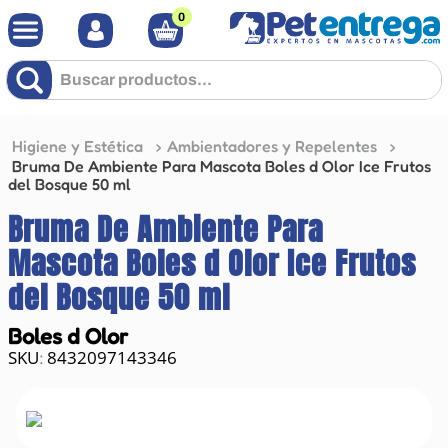
0
Buscar productos...
Higiene y Estética
Ambientadores y Repelentes
Bruma De Ambiente Para Mascota Boles d Olor Ice Frutos
del Bosque 50 ml
Bruma De Ambiente Para
Mascota Boles d Olor Ice Frutos
del Bosque 50 ml
Boles d Olor
8432097143346
: