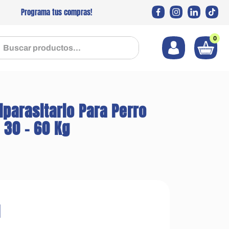
Programa tus compras!
0
 productos...
iparasitario Para Perro
 30 - 60 Kg
1