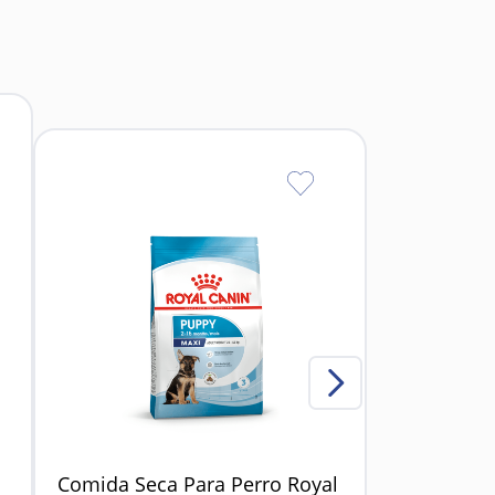
os.
.
ioso de los parásitos.
les y la dirofilariosis
Comida Seca Para Perro Royal