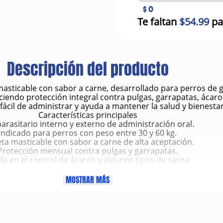
$ 0
Te faltan
$54.99
pa
Descripción del producto
masticable con sabor a carne, desarrollado para perros de 
endo protección integral contra pulgas, garrapatas, ácaros
s fácil de administrar y ayuda a mantener la salud y bienest
Características principales
arasitario interno y externo de administración oral.
Indicado para perros con peso entre 30 y 60 kg.
eta masticable con sabor a carne de alta aceptación.
Protección mensual contra pulgas y garrapatas.
a en el control de ácaros y algunos tipos de sarna.
úa contra diversos nematodos gastrointestinales.
 a la prevención de la dirofilariosis (gusano del corazón).
MOSTRAR MÁS
Fácil administración, con o sin alimento.
Beneficios
ulgas antes de que puedan reproducirse y poner huevos.
as y ayuda a reducir el riesgo de enfermedades transmitida
itos intestinales como áscaris, anquilostomas y tricúridos