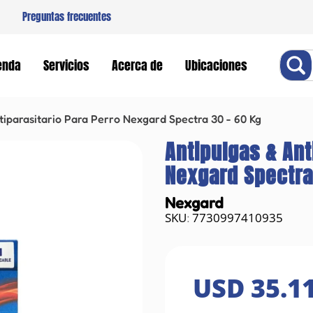
Preguntas frecuentes
Buscar
enda
Servicios
Acerca de
Ubicaciones
tiparasitario Para Perro Nexgard Spectra 30 - 60 Kg
Antipulgas & Ant
Nexgard Spectra
Nexgard
7730997410935
:
USD
35
.
1