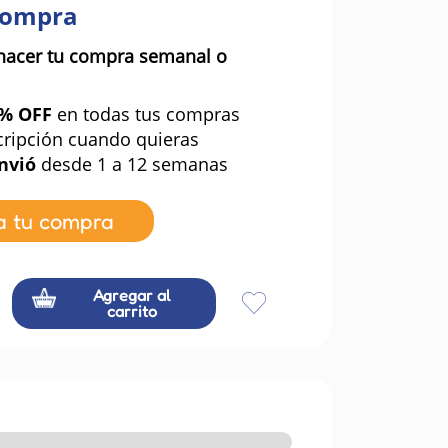
compra
hacer tu compra semanal o
0% OFF
en todas tus compras
cripción cuando quieras
nvió
desde 1 a 12 semanas
a tu compra
Agregar al
carrito