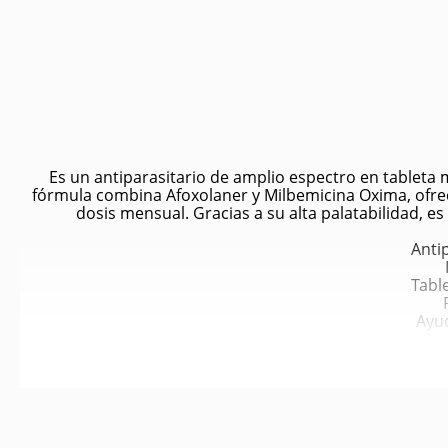
Es un antiparasitario de amplio espectro en tableta 
fórmula combina Afoxolaner y Milbemicina Oxima, ofreci
dosis mensual. Gracias a su alta palatabilidad, e
Antip
Tabl
Ayud
Act
Contribuye
Elimina p
Controla infestaciones de garrapat
Combate parás