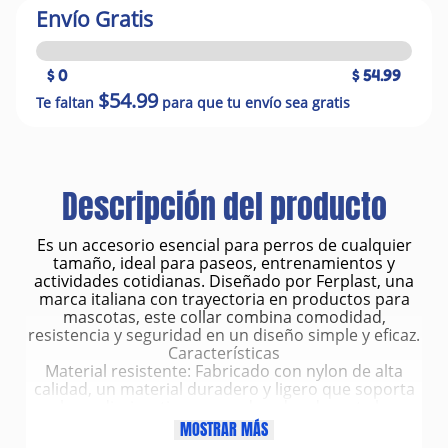
Envío Gratis
$ 0
$ 54.99
$54.99
Te faltan
para que tu envío sea gratis
Descripción del producto
Es un accesorio esencial para perros de cualquier
tamaño, ideal para paseos, entrenamientos y
actividades cotidianas. Diseñado por Ferplast, una
marca italiana con trayectoria en productos para
mascotas, este collar combina comodidad,
resistencia y seguridad en un diseño simple y eficaz.
Características
Material resistente: Fabricado con nylon de alta
calidad, un material duradero y ligero que soporta
el uso diario y tirones moderados durante los
paseos.
MOSTRAR MÁS
Acolchado interior suave: Presenta un forro