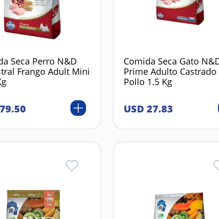
da Seca Perro N&D
Comida Seca Gato N&
tral Frango Adult Mini
Prime Adulto Castrado
Kg
Pollo 1.5 Kg
79
.
50
USD
27
.
83