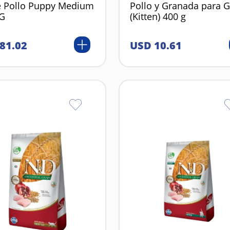
e Pollo Puppy Medium
Pollo y Granada para G
KG
(Kitten) 400 g
81
.
02
USD
10
.
61