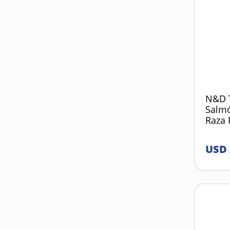
N&D T
Salmó
Raza 
USD