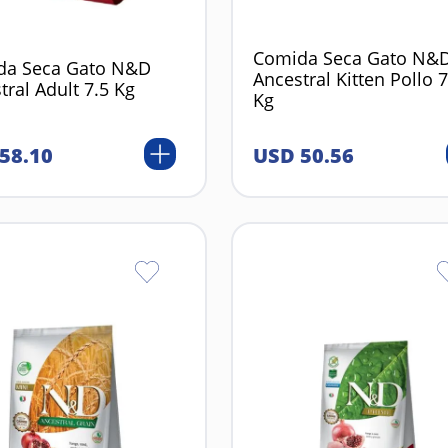
Comida Seca Gato N&
da Seca Gato N&D
Ancestral Kitten Pollo 7
tral Adult 7.5 Kg
Kg
58
.
10
USD
50
.
56