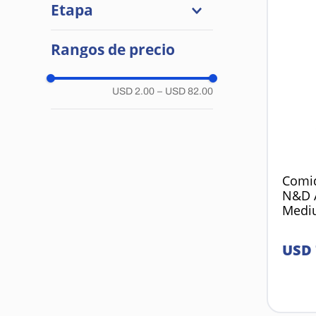
Etapa
Comida Húmeda
Cachorro
Rangos de precio
Adulto
USD 2.00
–
USD 82.00
Comid
N&D A
Medi
USD