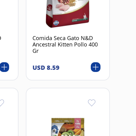
D
Comida Seca Gato N&D
Ancestral Kitten Pollo 400
Gr
USD
8
.
59