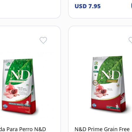
USD
7
.
95
da Para Perro N&D
N&D Prime Grain Free