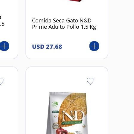
D
Comida Seca Gato N&D
.5
Prime Adulto Pollo 1.5 Kg
USD
27
.
68