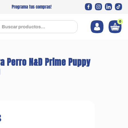
Programa tus compras!
0
 productos...
a Perro N&D Prime Puppy
g
8