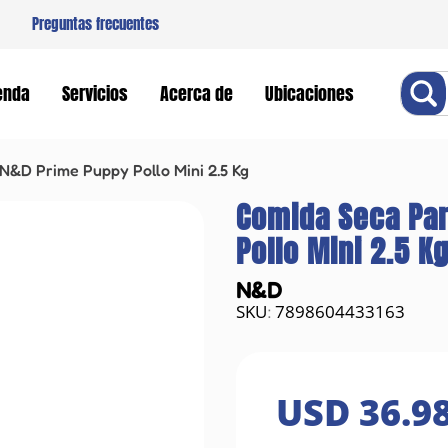
Preguntas frecuentes
Buscar
enda
Servicios
Acerca de
Ubicaciones
N&D Prime Puppy Pollo Mini 2.5 Kg
Comida Seca Par
Pollo Mini 2.5 K
N&D
7898604433163
:
USD
36
.
9