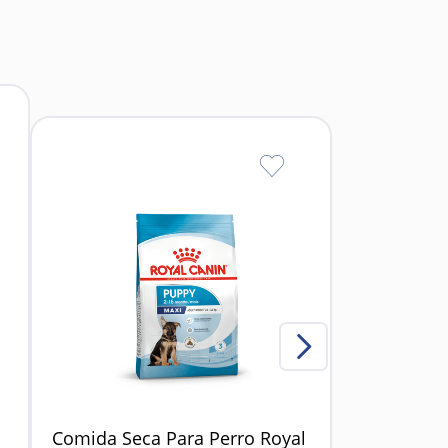
to.
pulpa de remolacha deshidratada, aceite de
aloe vera, té verde, romero, glucosamina,
Comida Seca Para Perro Royal