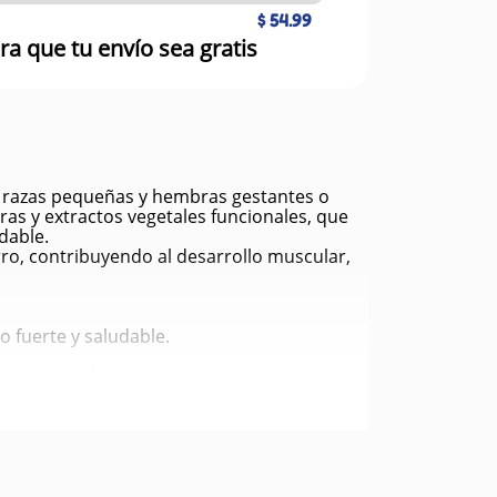
$ 54.99
ra que tu envío sea gratis
e razas pequeñas y hembras gestantes o
ras y extractos vegetales funcionales, que
dable.
rro, contribuyendo al desarrollo muscular,
 fuerte y saludable.
 trigo, maíz ni soya.
ema inmunológico.
 de energía.
illante.