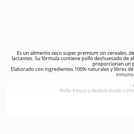
Es un alimento seco super premium sin cereales, d
lactantes. Su fórmula contiene pollo deshuesado de al
proporcionan un pe
Elaborado con ingredientes 100% naturales y libres de 
inmunol
Pollo fresco y deshidratado como
Ideal para cachorros con sensibil
Aporta antioxidantes natural
Controla mejor los nivel
Á
Favorecen el desarro