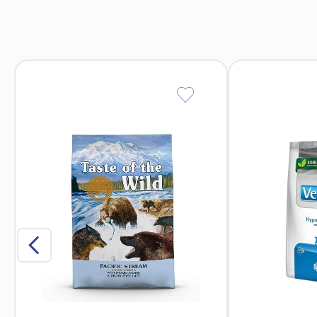
Garantizan una
Pollo fresco deshuesado (22%), pollo deshidratado (20%
pescado, zanahoria deshidratada, granada deshidratad