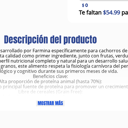
$ 0
Te faltan
$54.99
pa
Descripción del producto
esarrollado por Farmina específicamente para cachorros d
ta calidad como primer ingrediente, junto con frutas, verdu
rfil nutricional completo y natural para un desarrollo salu
granos, este alimento respeta la fisiología carnívora del pe
ógico y cognitivo durante sus primeros meses de vida.
Beneficios clave:
Alta proporción de proteína animal (hasta 70%):
 principal fuente de proteína para promover un crecimiento
Libre de cereales (Grain Free):
idades digestivas o alergias alimentarias, ya que no contiene
Con granada y extractos naturales:
MOSTRAR MÁS
es, vitaminas y polifenoles que ayudan a fortalecer el sist
Bajo índice glucémico:
es de glucosa, ayudando a prevenir el sobrepeso y los picos
cidos grasos esenciales Omega 3 y 6, DHA y EPA:
llo cerebral y visual, y promueven una piel sana y pelaje br