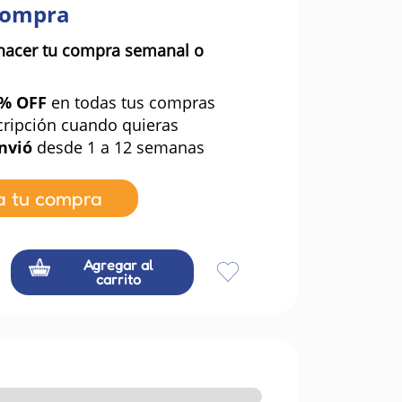
compra
hacer tu compra semanal o
0% OFF
en todas tus compras
cripción cuando quieras
nvió
desde 1 a 12 semanas
a tu compra
Agregar al
carrito