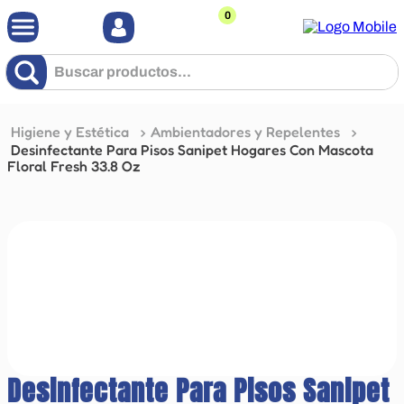
0
Buscar productos...
Higiene y Estética
Ambientadores y Repelentes
Desinfectante Para Pisos Sanipet Hogares Con Mascota
Floral Fresh 33.8 Oz
Desinfectante Para Pisos Sanipet