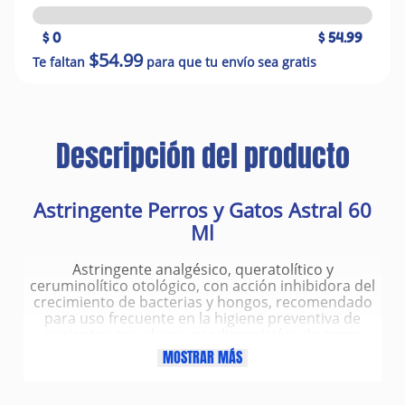
$ 0
$ 54.99
$54.99
Te faltan
para que tu envío sea gratis
Descripción del producto
Astringente Perros y Gatos Astral 60
Ml
Astringente analgésico, queratolítico y
ceruminolítico otológico, con acción inhibidora del
crecimiento de bacterias y hongos, recomendado
para uso frecuente en la higiene preventiva de
pacientes con alguna predisposición y/o como
coadyuvante a tratamientos específicos contra
MOSTRAR MÁS
afecciones del canal auditivo. Su fórmula ofrece una
acción que ayuda a remover el cerumen, detritos y
restos de medicamentos, efectuando cambios en el