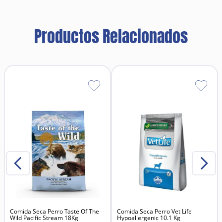
pH del ambiente auricular potenciando su acción
germicida. Sus excipientes también contribuyen a la
acción astringente reduciendo el grado de
Productos Relacionados
humedad dentro del can.
Comida Seca Perro Taste Of The
Comida Seca Perro Vet Life
Wild Pacific Stream 18Kg
Hypoallergenic 10.1 Kg