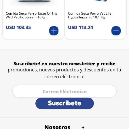
micotoxinas presentes en el alimento.
Modo de Uso:
Simplemente mezcla la dosis diaria
Comida Seca Perro Taste Of The
Comida Seca Perro Vet Life
Wild Pacific Stream 18Kg
Hypoallergenic 10.1 Kg
recomendada (según el peso de la mascota) con su
comida habitual, ya sea seca o húmeda. Incluye
USD
103
.
35
USD
113
.
24
cuchara dosificadora.
Suscribete! en nuestro newsletter y recibe
promociones, nuevos productos y descuentos en tu
correo eléctronico
Suscribete
Nosotros
+