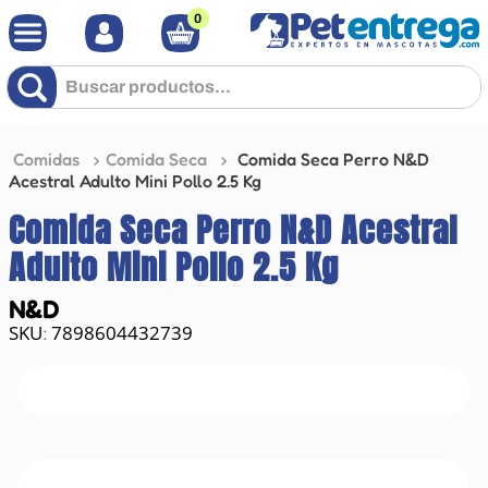
0
Buscar productos...
Comidas
Comida Seca
Comida Seca Perro N&D
Acestral Adulto Mini Pollo 2.5 Kg
Comida Seca Perro N&D Acestral
Adulto Mini Pollo 2.5 Kg
N&D
7898604432739
: