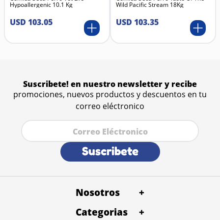
Hypoallergenic 10.1 Kg
Wild Pacific Stream 18Kg
USD
103
.
05
USD
103
.
35
Suscribete! en nuestro newsletter y recibe
promociones, nuevos productos y descuentos en tu
correo eléctronico
Suscribete
Nosotros
+
Categorias
Quienes Somos
+