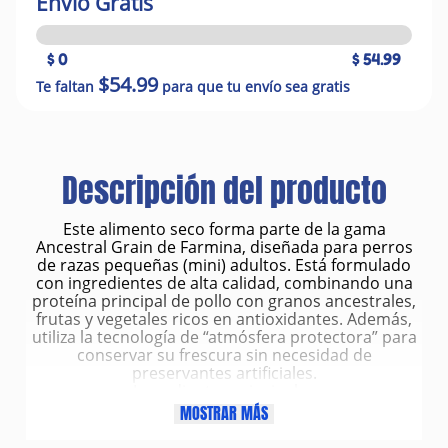
Envío Gratis
$ 0
$ 54.99
$54.99
Te faltan
para que tu envío sea gratis
Descripción del producto
Este alimento seco forma parte de la gama
Ancestral Grain de Farmina, diseñada para perros
de razas pequeñas (mini) adultos. Está formulado
con ingredientes de alta calidad, combinando una
proteína principal de pollo con granos ancestrales,
frutas y vegetales ricos en antioxidantes. Además,
utiliza la tecnología de “atmósfera protectora” para
conservar su frescura sin necesidad de
preservantes artificiales.
Ingredientes principales
Proteínas animales:
MOSTRAR MÁS
Pollo deshuesado, Proteína de pollo deshidratada
Granos ancestrales: