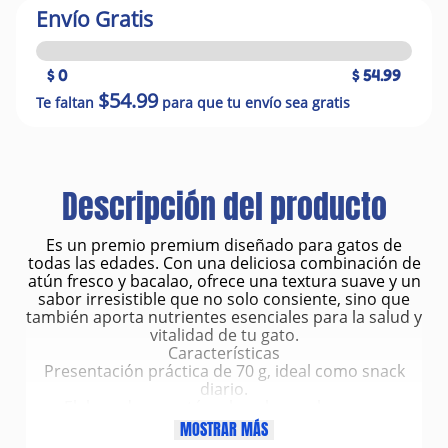
Envío Gratis
$ 0
$ 54.99
$54.99
Te faltan
para que tu envío sea gratis
Descripción del producto
Es un premio premium diseñado para gatos de
todas las edades. Con una deliciosa combinación de
atún fresco y bacalao, ofrece una textura suave y un
sabor irresistible que no solo consiente, sino que
también aporta nutrientes esenciales para la salud y
vitalidad de tu gato.
Características
Presentación práctica de 70 g, ideal como snack
diario.
Elaborado con atún y bacalao reales como
principales ingredientes.
MOSTRAR MÁS
Textura blanda y jugosa que facilita la masticación.