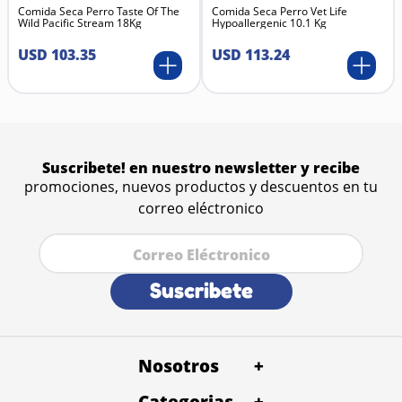
Comida Seca Perro Taste Of The
Comida Seca Perro Vet Life
Wild Pacific Stream 18Kg
Hypoallergenic 10.1 Kg
USD
103
.
35
USD
113
.
24
Suscribete! en nuestro newsletter y recibe
promociones, nuevos productos y descuentos en tu
correo eléctronico
Suscribete
Nosotros
+
Categorias
Quienes Somos
+